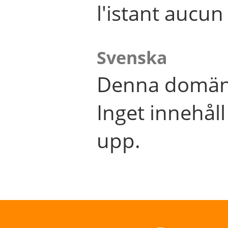
l'istant aucu
Svenska
Denna domän 
Inget innehål
upp.